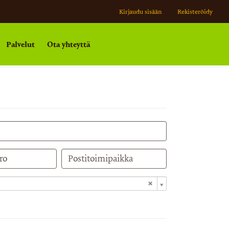
Kirjaudu sisään
Rekisteröidy
Palvelut
Ota yhteyttä