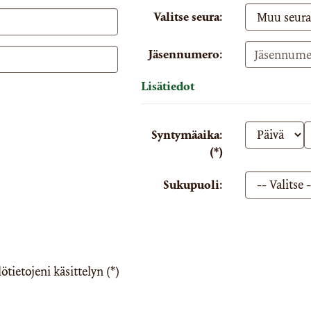
Valitse seura:
Jäsennumero:
Lisätiedot
Syntymäaika:
(*)
Sukupuoli:
tietojeni käsittelyn (*)