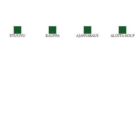
ETUSIVU
KAUPPA
AJANVARAUS
ALOITA GOLF
Virpiniemi Golf , Virpiniementie 501
Puh: 0300 870515 (0,99 € / min + pvm)