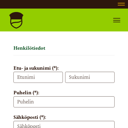
Nav
Navig
Henkilötiedot
Etu- ja sukunimi (*):
Puhelin (*):
Sähköposti (*):