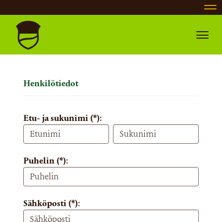
Nav
Navig
Henkilötiedot
Etu- ja sukunimi (*):
Puhelin (*):
Sähköposti (*):