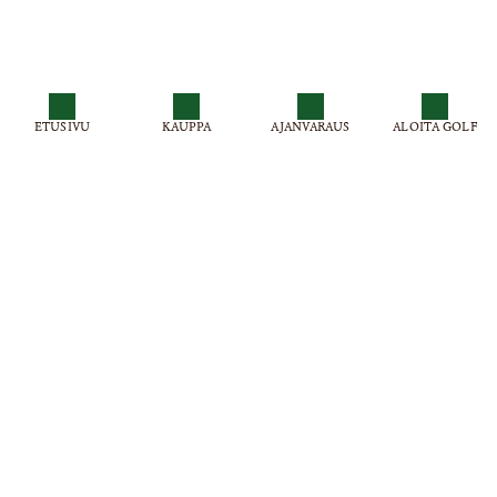
ETUSIVU
KAUPPA
AJANVARAUS
ALOITA GOLF
Virpiniemi Golf , Virpiniementie 501
Puh: 0300 870515 (0,99 € / min + pvm)