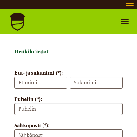
Nav
Navig
Henkilötiedot
Etu- ja sukunimi (*):
Puhelin (*):
Sähköposti (*):