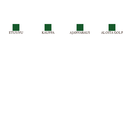
ETUSIVU
KAUPPA
AJANVARAUS
ALOITA GOLF
Virpiniemi Golf , Virpiniementie 501
Puh: 0300 870515 (0,99 € / min + pvm)