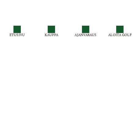
ETUSIVU
KAUPPA
AJANVARAUS
ALOITA GOLF
Virpiniemi Golf , Virpiniementie 501
Puh: 0300 870515 (0,99 € / min + pvm)