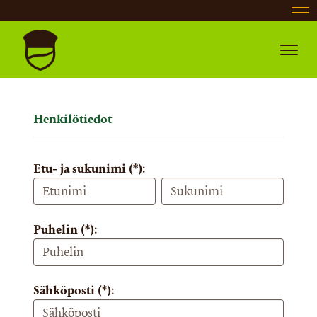
Nav
Navig
Henkilötiedot
Etu- ja sukunimi (*):
Puhelin (*):
Sähköposti (*):