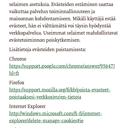
selaimen asetuksia. Evästeiden estäminen saattaa
vaikuttaa palvelun toiminnallisuuteen ja
mainonnan kohdentamiseen. Mikäli käyttäjä estää
evästeet, hän ei välttämättä voi täysin hyödyntää
verkkopalvelua. Useimmat selaimet mahdollistavat
evästetoiminnon poiskytkemisen.
Lisätietoja evästeiden poistamisesta:
Chrome
https://support.google.com/chrome/answer/95647?
hl=fi
Firefox
https://support.mozilla.org/fi/kb/poista-evasteet-
poistaaksesi-verkkosivujen-tietoja
Internet Explorer
http://windows.microsoft.com/fi-fi/internet-
explorer/delete-manage-cookies#ie