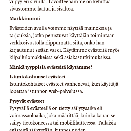
viipyy eri sivuilla. Tavoitteenamme on kehittää
sivustomme laatua ja sisältöä.
Markkinointi
Evästeiden avulla voimme näyttää mainoksia ja
tarjouksia, jotka perustuvat käyttäjän toimintaan
verkkosivustolla riippumatta siitä, onko hän
kirjautunut sisään vai ei. Käytämme evästeitä myös
kilpailulomakkeissa sekä asiakastutkimuksissa.
Minkä tyyppisiä evästeitä käytämme?
Istuntokohtaiset evästeet
Istuntokohtaiset evästeet vanhenevat, kun käyttäjä
lopettaa istunnon web-palvelussa.
Pysyvät evästeet
Pysyvällä evästeellä on tietty säilytysaika eli
voimassaoloaika, joka määrittää, kuinka kauan se
säilyy tietokoneessa tai mobiililaitteessa. Tällaisia
evästeitä säilytetään, kunnes niiden