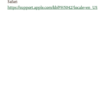
Safari
https://support.apple.com/kb/PH5042?locale=en_US