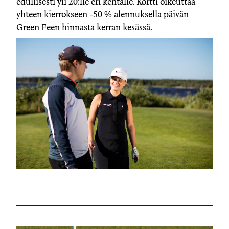
edullisesti yli 20:lle eri kentälle. Kortti oikeuttaa
yhteen kierrokseen -50 % alennuksella päivän
Green Feen hinnasta kerran kesässä.