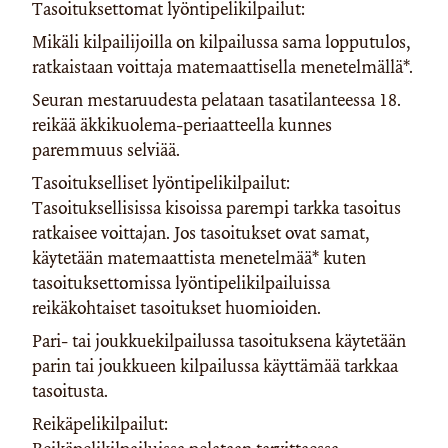
Tasoituksettomat lyöntipelikilpailut:
Mikäli kilpailijoilla on kilpailussa sama lopputulos,
ratkaistaan voittaja matemaattisella menetelmällä*.
Seuran mestaruudesta pelataan tasatilanteessa 18.
reikää äkkikuolema-periaatteella kunnes
paremmuus selviää.
Tasoitukselliset lyöntipelikilpailut:
Tasoituksellisissa kisoissa parempi tarkka tasoitus
ratkaisee voittajan. Jos tasoitukset ovat samat,
käytetään matemaattista menetelmää* kuten
tasoituksettomissa lyöntipelikilpailuissa
reikäkohtaiset tasoitukset huomioiden.
Pari- tai joukkuekilpailussa tasoituksena käytetään
parin tai joukkueen kilpailussa käyttämää tarkkaa
tasoitusta.
Reikäpelikilpailut: