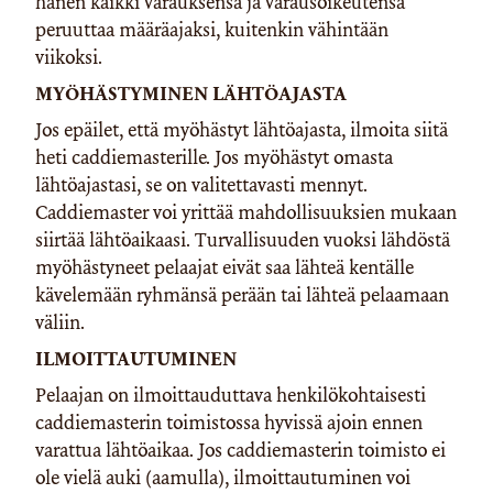
hänen kaikki varauksensa ja varausoikeutensa
peruuttaa määräajaksi, kuitenkin vähintään
viikoksi.
MYÖHÄSTYMINEN LÄHTÖAJASTA
Jos epäilet, että myöhästyt lähtöajasta, ilmoita siitä
heti caddiemasterille. Jos myöhästyt omasta
lähtöajastasi, se on valitettavasti mennyt.
Caddiemaster voi yrittää mahdollisuuksien mukaan
siirtää lähtöaikaasi. Turvallisuuden vuoksi lähdöstä
myöhästyneet pelaajat eivät saa lähteä kentälle
kävelemään ryhmänsä perään tai lähteä pelaamaan
väliin.
ILMOITTAUTUMINEN
Pelaajan on ilmoittauduttava henkilökohtaisesti
caddiemasterin toimistossa hyvissä ajoin ennen
varattua lähtöaikaa. Jos caddiemasterin toimisto ei
ole vielä auki (aamulla), ilmoittautuminen voi