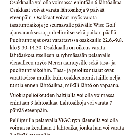
Osakkaalla voi olla voimassa enintään 6 lähtöaikaa.
Osakkaat voivat varata lähtöaikoja 9 päivää
eteenpäin. Osakkaat voivat myös varata
tasatuntiaikoja jo seuraavalle päivälle Wise Golf
ajanvarauksessa, puhelimitse sekä paikan päällä.
Puolituntiajat ovat varattavissa osakkaille 22.6.-9.8.
klo 9:30-14:30. Osakkaalla on oikeus varata
lähtöaikoja itselleen ja ryhmässään pelaavalle
vieraalleen myös Meren aamuysille sekä tasa- ja
puolituntiaikoihin. Tasa- ja puolituntiajat ovat
varattavissa muille kuin osakkeenomistajille neljä
tuntia ennen lähtöaikaa, mikäli lähtö on vapaana.
Vuokrapelioikeuden haltijalla voi olla voimassa
enintään 3 lähtöaikaa. Lähtöaikoja voi varata 7
päivää eteenpäin.
Pelilipuilla pelaavalla ViGC ry:n jäsenellä voi olla
voimassa kerallaan 1 lähtöaika, jonka hän voi varata