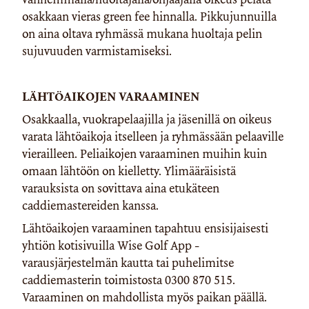
osakkaan vieras green fee hinnalla. Pikkujunnuilla
on aina oltava ryhmässä mukana huoltaja pelin
sujuvuuden varmistamiseksi.
LÄHTÖAIKOJEN VARAAMINEN
Osakkaalla, vuokrapelaajilla ja jäsenillä on oikeus
varata lähtöaikoja itselleen ja ryhmässään pelaaville
vierailleen. Peliaikojen varaaminen muihin kuin
omaan lähtöön on kielletty. Ylimääräisistä
varauksista on sovittava aina etukäteen
caddiemastereiden kanssa.
Lähtöaikojen varaaminen tapahtuu ensisijaisesti
yhtiön kotisivuilla Wise Golf App -
varausjärjestelmän kautta tai puhelimitse
caddiemasterin toimistosta 0300 870 515.
Varaaminen on mahdollista myös paikan päällä.