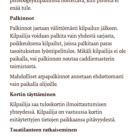
pistebogeykilpailuissa nostettava, kun pisteitä ei
enää tule.
Palkinnot
Palkinnot jaetaan välittömästi kilpailun jälkeen.
Kilpailija voidaan palkita vain yhdestä sarjasta,
poikkeuksena kilpailut, joissa palkitaan paras
tasoitukseton lyöntipelitulos. Mikäli kilpailija ei ole
paikalla, voi palkinnon noutaa caddiemasterin
toimistosta.
Mahdolliset arpapalkinnot annetaan ehdottomasti
vain paikalla olijoille.
Kortin täyttäminen
Kilpailija saa tuloskortin ilmoittautumisen
yhteydessä. Kilpailija on vastuussa kortin
esitäytettyjen tietojen paikkaansa pitävyydestä.
Tasatilanteen ratkaiseminen