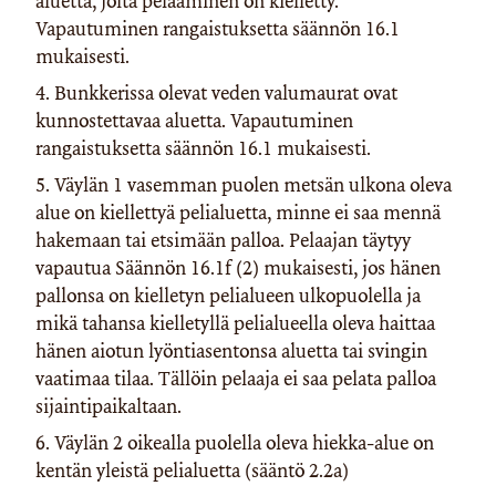
aluetta, jolta pelaaminen on kielletty.
Vapautuminen rangaistuksetta säännön 16.1
mukaisesti.
4. Bunkkerissa olevat veden valumaurat ovat
kunnostettavaa aluetta. Vapautuminen
rangaistuksetta säännön 16.1 mukaisesti.
5. Väylän 1 vasemman puolen metsän ulkona oleva
alue on kiellettyä pelialuetta, minne ei saa mennä
hakemaan tai etsimään palloa. Pelaajan täytyy
vapautua Säännön 16.1f (2) mukaisesti, jos hänen
pallonsa on kielletyn pelialueen ulkopuolella ja
mikä tahansa kielletyllä pelialueella oleva haittaa
hänen aiotun lyöntiasentonsa aluetta tai svingin
vaatimaa tilaa. Tällöin pelaaja ei saa pelata palloa
sijaintipaikaltaan.
6. Väylän 2 oikealla puolella oleva hiekka-alue on
kentän yleistä pelialuetta (sääntö 2.2a)