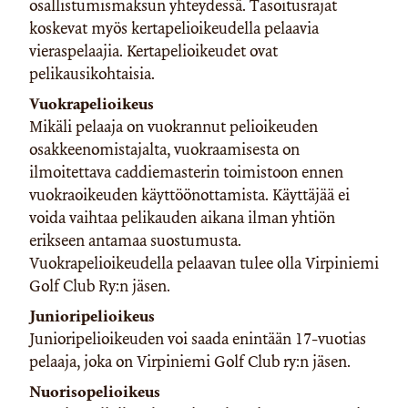
osallistumismaksun yhteydessä. Tasoitusrajat
koskevat myös kertapelioikeudella pelaavia
vieraspelaajia. Kertapelioikeudet ovat
pelikausikohtaisia.
Vuokrapelioikeus
Mikäli pelaaja on vuokrannut pelioikeuden
osakkeenomistajalta, vuokraamisesta on
ilmoitettava caddiemasterin toimistoon ennen
vuokraoikeuden käyttöönottamista. Käyttäjää ei
voida vaihtaa pelikauden aikana ilman yhtiön
erikseen antamaa suostumusta.
Vuokrapelioikeudella pelaavan tulee olla Virpiniemi
Golf Club Ry:n jäsen.
Junioripelioikeus
Junioripelioikeuden voi saada enintään 17-vuotias
pelaaja, joka on Virpiniemi Golf Club ry:n jäsen.
Nuorisopelioikeus