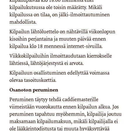
kilpailukutsussa ole toisin määrätty. Mikäli
kilpailussa on tilaa, on jälki-ilmoittautuminen
mahdollista.
Kilpailun lähtöluettelo on nähtävillä viikonlopun
kisoihin perjantaina ja muuten päivää ennen
kilpailua klo 18 mennessä internet-sivuilla.
Viikkokilpailuihin ilmoittaudutaan kierrokselle
lähtiessä, lähtöjärjestystä ei arvota.
Kilpailuun osallistuminen edellyttää voimassa
olevaa tasoituskorttia.
Osanoton peruminen
Peruminen täytyy tehdä caddiemasterille
viimeistään vuorokautta ennen kilpailun alkua. Jos
peruminen tapahtuu myöhemmin, kilpailija joutuu
maksamaan kilpailumaksun, mikäli kilpailijalla ei
ole lääkärintodistusta tai muuta hyväksyttävää