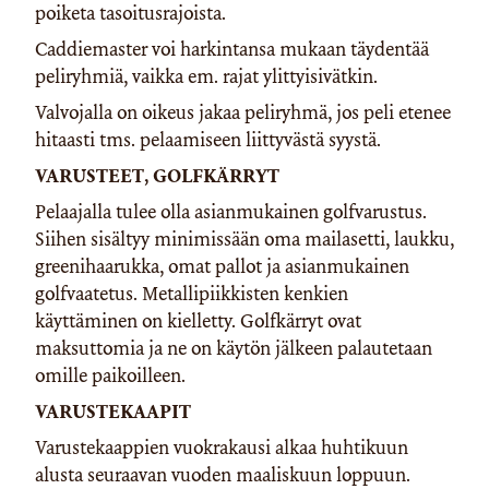
poiketa tasoitusrajoista.
Caddiemaster voi harkintansa mukaan täydentää
peliryhmiä, vaikka em. rajat ylittyisivätkin.
Valvojalla on oikeus jakaa peliryhmä, jos peli etenee
hitaasti tms. pelaamiseen liittyvästä syystä.
VARUSTEET, GOLFKÄRRYT
Pelaajalla tulee olla asianmukainen golfvarustus.
Siihen sisältyy minimissään oma mailasetti, laukku,
greenihaarukka, omat pallot ja asianmukainen
golfvaatetus. Metallipiikkisten kenkien
käyttäminen on kielletty. Golfkärryt ovat
maksuttomia ja ne on käytön jälkeen palautetaan
omille paikoilleen.
VARUSTEKAAPIT
Varustekaappien vuokrakausi alkaa huhtikuun
alusta seuraavan vuoden maaliskuun loppuun.