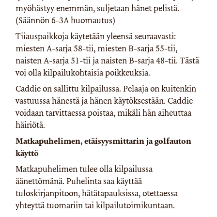
myöhästyy enemmän, suljetaan hänet pelistä.
(Säännön 6-3A huomautus)
Tiiauspaikkoja käytetään yleensä seuraavasti:
miesten A-sarja 58-tii, miesten B-sarja 55-tii,
naisten A-sarja 51-tii ja naisten B-sarja 48-tii. Tästä
voi olla kilpailukohtaisia poikkeuksia.
Caddie on sallittu kilpailussa. Pelaaja on kuitenkin
vastuussa hänestä ja hänen käytöksestään. Caddie
voidaan tarvittaessa poistaa, mikäli hän aiheuttaa
häiriötä.
Matkapuhelimen, etäisyysmittarin ja golfauton
käyttö
Matkapuhelimen tulee olla kilpailussa
äänettömänä. Puhelinta saa käyttää
tuloskirjanpitoon, hätätapauksissa, otettaessa
yhteyttä tuomariin tai kilpailutoimikuntaan.