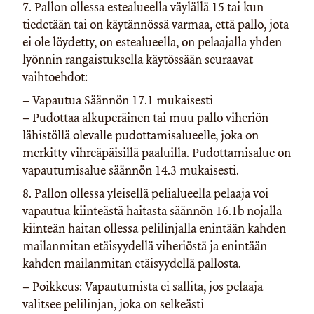
7. Pallon ollessa estealueella väylällä 15 tai kun
tiedetään tai on käytännössä varmaa, että pallo, jota
ei ole löydetty, on estealueella, on pelaajalla yhden
lyönnin rangaistuksella käytössään seuraavat
vaihtoehdot:
– Vapautua Säännön 17.1 mukaisesti
– Pudottaa alkuperäinen tai muu pallo viheriön
lähistöllä olevalle pudottamisalueelle, joka on
merkitty vihreäpäisillä paaluilla. Pudottamisalue on
vapautumisalue säännön 14.3 mukaisesti.
8. Pallon ollessa yleisellä pelialueella pelaaja voi
vapautua kiinteästä haitasta säännön 16.1b nojalla
kiinteän haitan ollessa pelilinjalla enintään kahden
mailanmitan etäisyydellä viheriöstä ja enintään
kahden mailanmitan etäisyydellä pallosta.
– Poikkeus: Vapautumista ei sallita, jos pelaaja
valitsee pelilinjan, joka on selkeästi