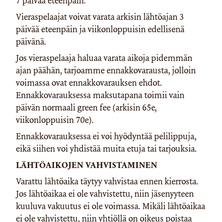
7 päivää eteenpäin.
Vieraspelaajat voivat varata arkisin lähtöajan 3
päivää eteenpäin ja viikonloppuisin edellisenä
päivänä.
Jos vieraspelaaja haluaa varata aikoja pidemmän
ajan päähän, tarjoamme ennakkovarausta, jolloin
voimassa ovat ennakkovarauksen ehdot.
Ennakkovarauksessa maksutapana toimii vain
päivän normaali green fee (arkisin 65e,
viikonloppuisin 70e).
Ennakkovarauksessa ei voi hyödyntää pelilippuja,
eikä siihen voi yhdistää muita etuja tai tarjouksia.
LÄHTÖAIKOJEN VAHVISTAMINEN
Varattu lähtöaika täytyy vahvistaa ennen kierrosta.
Jos lähtöaikaa ei ole vahvistettu, niin jäsenyyteen
kuuluva vakuutus ei ole voimassa. Mikäli lähtöaikaa
ei ole vahvistettu, niin yhtiöllä on oikeus poistaa