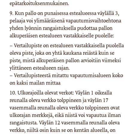
epätarkoituksenmukainen.
9. Kun pallo on punaisessa estealueessa väylällä 3,
pelaaja voi ylimääräisenä vapautumisvaihtoehtona
yhden lyönnin rangaistuksella pudottaa pallon
alkuperäisen estealueen vastakkaiselle puolelle:
– Vertailupiste on estealueen vastakkaisella puolella
oleva piste, joka on yhtä kaukana reiästä kuin se
piste, mistä alkuperäisen pallon arvioitiin viimeksi
ylittäneen estealueen rajan.
– Vertailupisteestä mitattu vapautumisalueen koko
on kaksi mailan mittaa
10. Ulkorajoilla olevat verkot: Väylän 1 oikealla
reunalla oleva verkko tolppineen ja väylän 17
vasemmalla reunalla oleva verkko tolppineen ovat
ulkorajan merkkejä, eikä niistä voi vapautua ilman
rangaistusta. Väylän 12 vasemmalla reunalla oleva
verkko, niiltä osin kuin se on kentän alueella, on