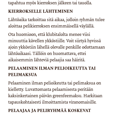
tapahtua myös kierroksen jälkeen tai tauolla.
KIERROKSELLE LÄHTEMINEN
Lähtöaika tarkoittaa sitä aikaa, jolloin ryhmän tulee
aloittaa pelikierroksen ensimmäisellä väylällä.
Ota huomioon, että klubitalolta menee viisi
minuuttia kävellen ykköstiille. Voit siirtyä hyvissä
ajoin ykköstiin lähellä olevalle penkille odottamaan
lähtöaikaasi. Tällöin on huomattava, ettei
aikaisemmin lähteviä pelaajia saa häiritä.
PELAAMINEN ILMAN PELIOIKEUTTA TAI
PELIMAKSUA
Pelaaminen ilman pelioikeutta tai pelimaksua on
kielletty. Luvattomasta pelaamisesta peritään
kaksinkertainen päivän greenfeemaksu. Harkitaan
tapauskohtaisesti ilmoittamista viranomaisille.
PELAAJAA JA PELIRYHMÄÄ KOSKEVAT