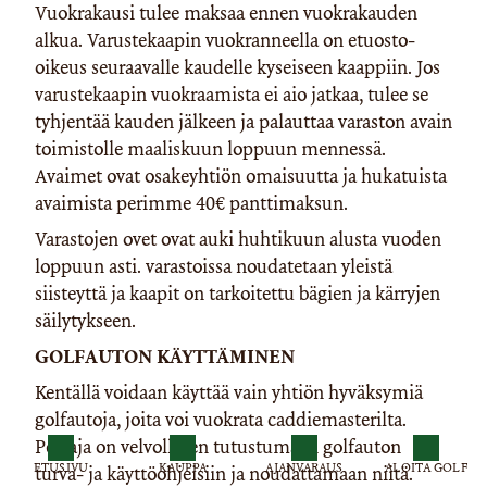
Vuokrakausi tulee maksaa ennen vuokrakauden
alkua. Varustekaapin vuokranneella on etuosto-
oikeus seuraavalle kaudelle kyseiseen kaappiin. Jos
varustekaapin vuokraamista ei aio jatkaa, tulee se
tyhjentää kauden jälkeen ja palauttaa varaston avain
toimistolle maaliskuun loppuun mennessä.
Avaimet ovat osakeyhtiön omaisuutta ja hukatuista
avaimista perimme 40€ panttimaksun.
Varastojen ovet ovat auki huhtikuun alusta vuoden
loppuun asti. varastoissa noudatetaan yleistä
siisteyttä ja kaapit on tarkoitettu bägien ja kärryjen
säilytykseen.
GOLFAUTON KÄYTTÄMINEN
Kentällä voidaan käyttää vain yhtiön hyväksymiä
golfautoja, joita voi vuokrata caddiemasterilta.
Pelaaja on velvollinen tutustumaan golfauton
ETUSIVU
KAUPPA
AJANVARAUS
ALOITA GOLF
turva- ja käyttöohjeisiin ja noudattamaan niitä.