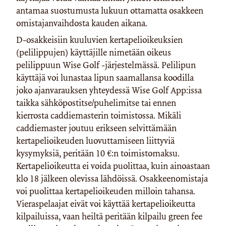
antamaa suostumusta lukuun ottamatta osakkeen
omistajanvaihdosta kauden aikana.
D-osakkeisiin kuuluvien kertapelioikeuksien
(pelilippujen) käyttäjille nimetään oikeus
pelilippuun Wise Golf -järjestelmässä. Pelilipun
käyttäjä voi lunastaa lipun saamallansa koodilla
joko ajanvarauksen yhteydessä Wise Golf App:issa
taikka sähköpostitse/puhelimitse tai ennen
kierrosta caddiemasterin toimistossa. Mikäli
caddiemaster joutuu erikseen selvittämään
kertapelioikeuden luovuttamiseen liittyviä
kysymyksiä, peritään 10 €:n toimistomaksu.
Kertapelioikeutta ei voida puolittaa, kuin ainoastaan
klo 18 jälkeen olevissa lähdöissä. Osakkeenomistaja
voi puolittaa kertapelioikeuden milloin tahansa.
Vieraspelaajat eivät voi käyttää kertapelioikeutta
kilpailuissa, vaan heiltä peritään kilpailu green fee