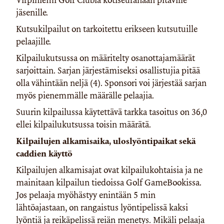
jäsenille.
Kutsukilpailut on tarkoitettu erikseen kutsutuille
pelaajille.
Kilpailukutsussa on määritelty osanottajamäärät
sarjoittain. Sarjan järjestämiseksi osallistujia pitää
olla vähintään neljä (4). Sponsori voi järjestää sarjan
myös pienemmälle määrälle pelaajia.
Suurin kilpailussa käytettävä tarkka tasoitus on 36,0
ellei kilpailukutsussa toisin määrätä.
Kilpailujen alkamisaika, uloslyöntipaikat sekä
caddien käyttö
Kilpailujen alkamisajat ovat kilpailukohtaisia ja ne
mainitaan kilpailun tiedoissa Golf GameBookissa.
Jos pelaaja myöhästyy enintään 5 min
lähtöajastaan, on rangaistus lyöntipelissä kaksi
lyöntiä ja reikäpelissä reiän menetys. Mikäli pelaaja