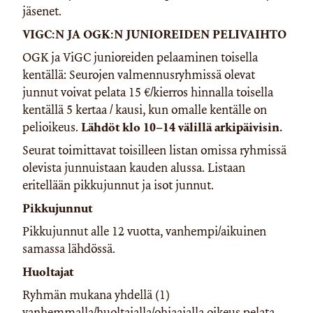
jäsenet.
VIGC:N JA OGK:N JUNIOREIDEN PELIVAIHTO
OGK ja ViGC junioreiden pelaaminen toisella
kentällä: Seurojen valmennusryhmissä olevat
junnut voivat pelata 15 €/kierros hinnalla toisella
kentällä 5 kertaa / kausi, kun omalle kentälle on
pelioikeus.
Lähdöt klo 10–14 välillä arkipäivisin.
Seurat toimittavat toisilleen listan omissa ryhmissä
olevista junnuistaan kauden alussa. Listaan
eritellään pikkujunnut ja isot junnut.
Pikkujunnut
Pikkujunnut alle 12 vuotta, vanhempi/aikuinen
samassa lähdössä.
Huoltajat
Ryhmän mukana yhdellä (1)
vanhemmalla/huoltajalla/ohjaajalla oikeus pelata