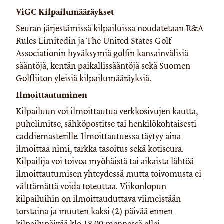
ViGC Kilpailumääräykset
Seuran järjestämissä kilpailuissa noudatetaan R&A
Rules Limitedin ja The United States Golf
Associationin hyväksymiä golfin kansainvälisiä
sääntöjä, kentän paikallissääntöjä sekä Suomen
Golfliiton yleisiä kilpailumääräyksiä.
Ilmoittautuminen
Kilpailuun voi ilmoittautua verkkosivujen kautta,
puhelimitse, sähköpostitse tai henkilökohtaisesti
caddiemasterille. Ilmoittautuessa täytyy aina
ilmoittaa nimi, tarkka tasoitus sekä kotiseura.
Kilpailija voi toivoa myöhäistä tai aikaista lähtöä
ilmoittautumisen yhteydessä mutta toivomusta ei
välttämättä voida toteuttaa. Viikonlopun
kilpailuihin on ilmoittauduttava viimeistään
torstaina ja muuten kaksi (2) päivää ennen
kilpailupäivää klo 18.00 mennessä ellei