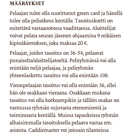
MÄÄRÄYKSET
Pelaajan tulee olla suorittanut green card ja hänellä
tulee olla pelioikeus kentälle. Tasoituskortti on
esitettävä vastaanotossa vaadittaessa. Aloittelijat
voivat pelata seuran jäsenen ohjaamina 9 reikäisen
kipinäkierroksen, joka maksaa 20 €.
Pelaajat, joiden tasoitus on 36-54, pelaavat
punaiselta/aloittelijateeltä. Peliryhmässä voi olla
enintään neljä pelaajaa, ja peliryhmän
yhteenlaskettu tasoitus voi olla enintään 108.
Vieraspelaajan tasoitus voi olla enintään 36, ellei
hän ole osakkaan vieraana. Osakkaan mukana
tasoitus voi olla korkeampikin ja tällöin osakas on
vastuussa ryhmän sujuvasta etenemisestä ja
toiminnasta kentällä. Muissa tapauksissa ryhmän
alhaisimmalla tasoituksella pelaava vastaa em.
asioista. Caddiemaster voi joissain tilanteissa