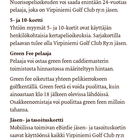
Nuorisopelioikeuden voi saada enintään 24-vuotias
pelaaja, joka on Virpiniemi Golf Club ry:n jäsen.
5- ja 10-kortti
Yhtiön myymät 5- ja 10-kortit ovat käyttäjän
henkilökohtaisia kertapelioikeuksia. Sarjakortilla
pelaavan tulee olla Virpiniemi Golf Club Ry:n jäsen.
Green Fee pelaaja
Pelaaja voi ostaa green feen caddiemasterin
toimistosta hinnastossa määriteltyyn hintaan.
Green fee oikeuttaa yhteen pelikierrokseen
golfkentällä. Green feetä ei voida puolittaa, kuin
ainoastaan klo 18 jälkeen olevissa lähdöissä.
Osakkeenomistaja voi puolittaa green feen milloin
tahansa.
Jäsen- ja tasoituskortti
Mobiilissa toimivan eBirdie jäsen- ja tasoituskortin
saavat käyttöönsä kaikki Virpiniemi Golf Club ry:n