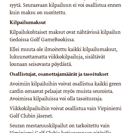
syytä. Seuraavaan kilpailuun ei voi osallistua ennen
kuin maksu on suoritettu.
Kilpailumaksut
Kilpailukohtaiset maksut ovat nähtävissä kilpailun
tiedoissa Golf GameBookissa.
Ellei muuta ole ilmoitettu kaikki kilpailumaksut,
lukuunottamatta viikkokilpailuja, sisältävät
lounaan seisovasta pöydästä.
Osallistujat, osanottajamäärät ja tasoitukset
Avoimiin kilpailuihin voivat osallistua kaikki green
cardin omaavat pelaajat myös muista seuroista.
Avoimissa kilpailuissa voi olla tasoitusraja.
Viikkokilpailuihin voivat osallistua vain Virpiniemi
Golf Clubin jäsenet.
Seuran mestaruuskilpailut on tarkoitettu vain
Virpiniemi Golf Clubia kotiseuranaan pitäville