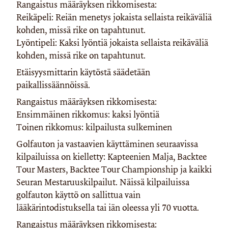
Rangaistus määräyksen rikkomisesta:
Reikäpeli: Reiän menetys jokaista sellaista reikäväliä
kohden, missä rike on tapahtunut.
Lyöntipeli: Kaksi lyöntiä jokaista sellaista reikäväliä
kohden, missä rike on tapahtunut.
Etäisyysmittarin käytöstä säädetään
paikallissäännöissä.
Rangaistus määräyksen rikkomisesta:
Ensimmäinen rikkomus: kaksi lyöntiä
Toinen rikkomus: kilpailusta sulkeminen
Golfauton ja vastaavien käyttäminen seuraavissa
kilpailuissa on kielletty: Kapteenien Malja, Backtee
Tour Masters, Backtee Tour Championship ja kaikki
Seuran Mestaruuskilpailut. Näissä kilpailuissa
golfauton käyttö on sallittua vain
lääkärintodistuksella tai iän oleessa yli 70 vuotta.
Rangaistus määräyksen rikkomisesta: