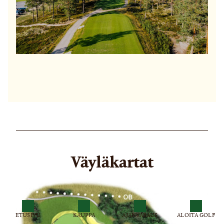
Väyläkartat
ETUSIVU
KAUPPA
AJANVARAUS
ALOITA GOLF