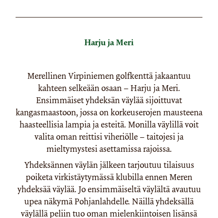
Harju ja Meri
Merellinen Virpiniemen golfkenttä jakaantuu
kahteen selkeään osaan – Harju ja Meri.
Ensimmäiset yhdeksän väylää sijoittuvat
kangasmaastoon, jossa on korkeuserojen mausteena
haasteellisia lampia ja esteitä. Monilla väylillä voit
valita oman reittisi viheriölle – taitojesi ja
mieltymystesi asettamissa rajoissa.
Yhdeksännen väylän jälkeen tarjoutuu tilaisuus
poiketa virkistäytymässä klubilla ennen Meren
yhdeksää väylää. Jo ensimmäiseltä väylältä avautuu
upea näkymä Pohjanlahdelle. Näillä yhdeksällä
väylällä peliin tuo oman mielenkiintoisen lisänsä