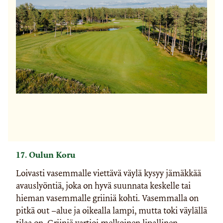
17. Oulun Koru
Loivasti vasemmalle viettävä väylä kysyy jämäkkää
avauslyöntiä, joka on hyvä suunnata keskelle tai
hieman vasemmalle griiniä kohti. Vasemmalla on
pitkä out –alue ja oikealla lampi, mutta toki väylällä
tilaa on. Griiniä vartioi melkoinen lipallinen