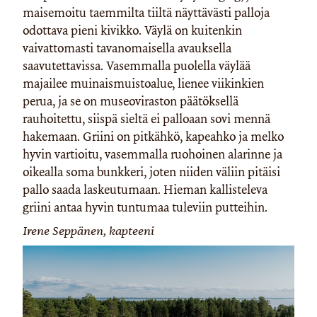
maisemoitu taemmilta tiiltä näyttävästi palloja
odottava pieni kivikko. Väylä on kuitenkin
vaivattomasti tavanomaisella avauksella
saavutettavissa. Vasemmalla puolella väylää
majailee muinaismuistoalue, lienee viikinkien
perua, ja se on museoviraston päätöksellä
rauhoitettu, siispä sieltä ei palloaan sovi mennä
hakemaan. Griini on pitkähkö, kapeahko ja melko
hyvin vartioitu, vasemmalla ruohoinen alarinne ja
oikealla soma bunkkeri, joten niiden väliin pitäisi
pallo saada laskeutumaan. Hieman kallisteleva
griini antaa hyvin tuntumaa tuleviin putteihin.
Irene Seppänen, kapteeni