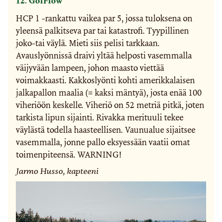
12. GolFlow
HCP 1 -rankattu vaikea par 5, jossa tuloksena on
yleensä palkitseva par tai katastrofi. Tyypillinen
joko-tai väylä. Mieti siis pelisi tarkkaan.
Avauslyönnissä draivi yltää helposti vasemmalla
väijyvään lampeen, johon maasto viettää
voimakkaasti. Kakkoslyönti kohti amerikkalaisen
jalkapallon maalia (= kaksi mäntyä), josta enää 100
viheriöön keskelle. Viheriö on 52 metriä pitkä, joten
tarkista lipun sijainti. Rivakka merituuli tekee
väylästä todella haasteellisen. Vaunualue sijaitsee
vasemmalla, jonne pallo eksyessään vaatii omat
toimenpiteensä. WARNING!
Jarmo Husso, kapteeni