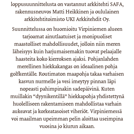
loppusuunnittelusta on vastannut arkkitehti SAFA,
rakennusneuvos Matti Heikkinen ja oululainen
arkkitehtitoimisto UKI Arkkitehdit Oy.
Suunnittelussa on huomioitu Virpiniemen alueen
tarjoamat ainutlaatuiset ja monipuoliset
maastolliset mahdollisuudet, jolloin niin meren
läheisyys kuin harjumaisemakin tuovat pelaajalle
haasteita koko kierroksen ajaksi. Pohjanlahden
merellinen hiekkakangas on ideaalinen pohja
golfkentälle. Routimaton maapohja takaa varhaisen
kasvun nurmelle ja vesi imeytyy pinnan läpi
nopeasti pahimpinakin sadepäivinä. Kuten
muillakin “dyynikentillä” hiekkapohja yhdistettynä
huolelliseen rakentamiseen mahdollistaa varhain
aukeavat ja korkeatasoiset viheriöt. Virpiniemessä
voi maailman upeimman pelin aloittaa useimpina
vuosina jo kiurun aikaan.