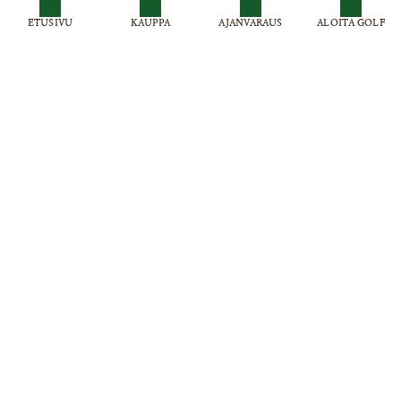
ETUSIVU
KAUPPA
AJANVARAUS
ALOITA GOLF
Virpiniemi Golf , Virpiniementie 501
Puh: 0300 870515 (0,99 € / min + pvm)
caddiemaster@virpiniemigolf.fi