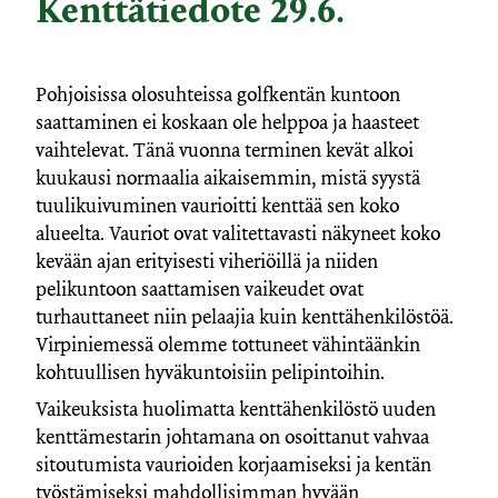
Kenttätiedote 29.6.
Pohjoisissa olosuhteissa golfkentän kuntoon
saattaminen ei koskaan ole helppoa ja haasteet
vaihtelevat. Tänä vuonna terminen kevät alkoi
kuukausi normaalia aikaisemmin, mistä syystä
tuulikuivuminen vaurioitti kenttää sen koko
alueelta. Vauriot ovat valitettavasti näkyneet koko
kevään ajan erityisesti viheriöillä ja niiden
pelikuntoon saattamisen vaikeudet ovat
turhauttaneet niin pelaajia kuin kenttähenkilöstöä.
Virpiniemessä olemme tottuneet vähintäänkin
kohtuullisen hyväkuntoisiin pelipintoihin.
Vaikeuksista huolimatta kenttähenkilöstö uuden
kenttämestarin johtamana on osoittanut vahvaa
sitoutumista vaurioiden korjaamiseksi ja kentän
työstämiseksi mahdollisimman hyvään