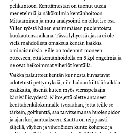
pelikuntoon. Kenttämestari on tuonut uusia
menetelmiä ja näkökulmia kentänhoitoon.
Mittaaminen ja muu analysointi on ollut iso osa
Villen työstä hänen ensimmäisen puolentoista
kuukautensa aikana. Tässä lyhyessä ajassa ei ole
vielä mahdollista omaksua kentän kaikkia
ominaisuuksia. Ville on todennut moneen
otteeseen, että kentänhoidolla on 8 kpl ongelmia ja
ne ovat heikoimmat viheriöt kentällä.
Vaikka palautteet kentän kunnosta kuvastavat
odotetusti pettymyksiä, niin haluan kiittää kaikkia
osakkaita, jäseniä kuten myös vieraspelaajia
kärsivällisyydestä. Kiitos,että olette antaneet
kenttähenkilökunnalle työrauhan, jotta teille se
tärkein, golfkenttä, saa tarvitsemansa huolenpidon
ja ajan korjaantuakseen. Kautta on reippaasti
jäljellä, väylien ja viheriöiden kunto kohenee ja