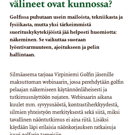
välineet ovat kunnossa?
Golfissa puhutaan usein mailoista, tekniikasta ja
fysiikasta, mutta yksi tärkeimmistä
suorituskykytekijöistä jää helposti huomiotta:
näkeminen. Se vaikuttaa suoraan
lyöntivarmuuteen, ajoitukseen ja pelin
hallintaan.
Silmäasema tarjoaa Virpiniemi Golfin jäsenille
maksuttoman webinaarin, jossa perehdytään golfin
pelaajan näkemiseen käytännönläheisesti ja
tutkimusnäyttöön nojaten. Webinaarin aikana
kuulet mm. syvyysnäöstä, kontrastiherkkyydestä,
silmien yhteistyön merkityksestä sekä siitä, miksi
tavallinen näöntutkimus ei aina riitä. Lisäksi
käydään läpi erilaisia näönkorjauksen ratkaisuja
juuri golfarin tarpeisiin.