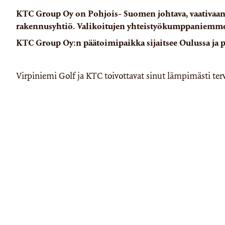
KTC Group Oy on Pohjois- Suomen johtava, vaativaan p
rakennusyhtiö. Valikoitujen yhteistyökumppaniemme a
KTC Group Oy:n päätoimipaikka sijaitsee Oulussa ja 
Virpiniemi Golf ja KTC toivottavat sinut lämpimästi terv