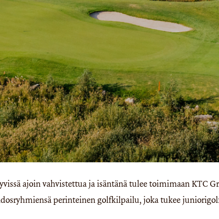
yvissä ajoin vahvistettua ja isäntänä tulee toimimaan KTC G
idosryhmiensä perinteinen golfkilpailu, joka tukee juniorigo