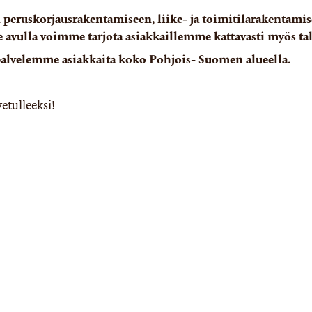
eruskorjausrakentamiseen, liike- ja toimitilarakentamise
vulla voimme tarjota asiakkaillemme kattavasti myös tal
palvelemme asiakkaita koko Pohjois- Suomen alueella.
etulleeksi!