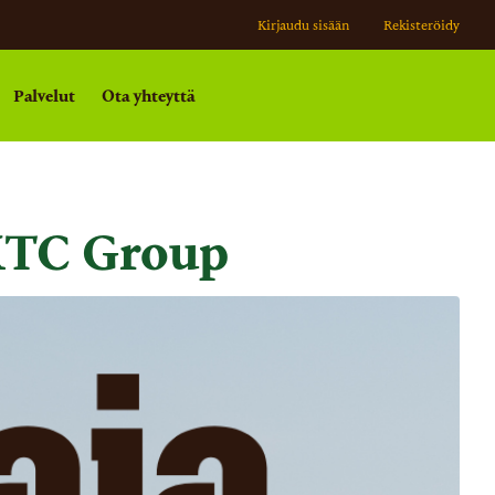
Kirjaudu sisään
Rekisteröidy
Palvelut
Ota yhteyttä
 KTC Group