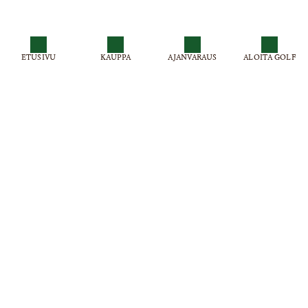
ETUSIVU
KAUPPA
AJANVARAUS
ALOITA GOLF
Virpiniemi Golf , Virpiniementie 501
Puh: 0300 870515 (0,99 € / min + pvm)
caddiemaster@virpiniemigolf.fi