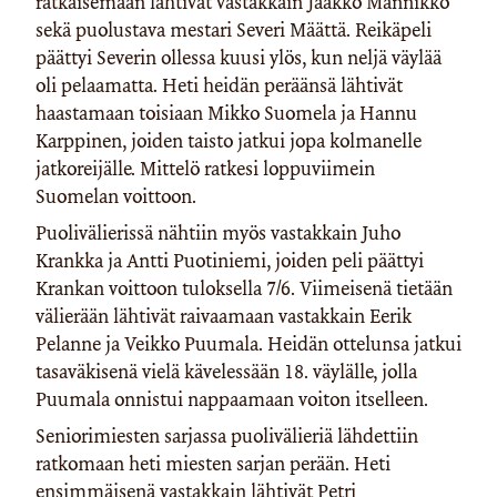
ratkaisemaan lähtivät vastakkain Jaakko Männikkö
sekä puolustava mestari Severi Määttä. Reikäpeli
päättyi Severin ollessa kuusi ylös, kun neljä väylää
oli pelaamatta. Heti heidän peräänsä lähtivät
haastamaan toisiaan Mikko Suomela ja Hannu
Karppinen, joiden taisto jatkui jopa kolmanelle
jatkoreijälle. Mittelö ratkesi loppuviimein
Suomelan voittoon.
Puolivälierissä nähtiin myös vastakkain Juho
Krankka ja Antti Puotiniemi, joiden peli päättyi
Krankan voittoon tuloksella 7/6. Viimeisenä tietään
välierään lähtivät raivaamaan vastakkain Eerik
Pelanne ja Veikko Puumala. Heidän ottelunsa jatkui
tasaväkisenä vielä kävelessään 18. väylälle, jolla
Puumala onnistui nappaamaan voiton itselleen.
Seniorimiesten sarjassa puolivälieriä lähdettiin
ratkomaan heti miesten sarjan perään. Heti
ensimmäisenä vastakkain lähtivät Petri