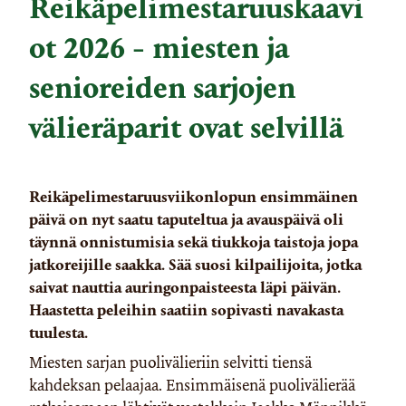
Reikäpelimestaruuskaavi
ot 2026 - miesten ja
senioreiden sarjojen
välieräparit ovat selvillä
Reikäpelimestaruusviikonlopun ensimmäinen
päivä on nyt saatu taputeltua ja avauspäivä oli
täynnä onnistumisia sekä tiukkoja taistoja jopa
jatkoreijille saakka. Sää suosi kilpailijoita, jotka
saivat nauttia auringonpaisteesta läpi päivän.
Haastetta peleihin saatiin sopivasti navakasta
tuulesta.
Miesten sarjan puolivälieriin selvitti tiensä
kahdeksan pelaajaa. Ensimmäisenä puolivälierää