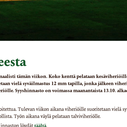
eesta
listi tämän viikon. Koko kenttä pelataan kesäviheriöille
etaan vielä syväilmastus 12 mm tapilla, jonka jälkeen viheri
eriölle. Syyshinnasto on voimassa maanantaista 13.10. alka
tettua. Tulevan viikon aikana viheriöille suoritetaan vielä s
lista. Työn aikana väylä pelataan talviviheriölle.
Hinnaston löydät
täältä
.