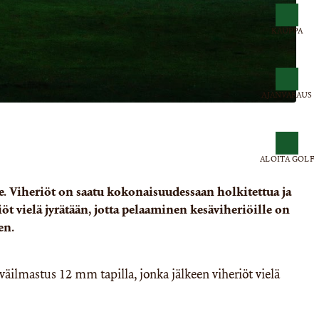
KAUPPA
AJANVARAUS
ALOITA GOLF
. Viheriöt on saatu kokonaisuudessaan holkitettua ja
öt vielä jyrätään, jotta pelaaminen kesäviheriöille on
en.
yväilmastus 12 mm tapilla, jonka jälkeen viheriöt vielä