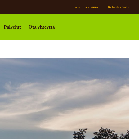
Kirjaudu sisään
Rekisteröidy
Palvelut
Ota yhteyttä