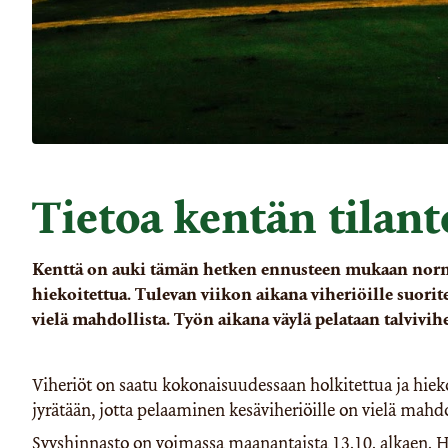
Tietoa kentän tilant
Kenttä on auki tämän hetken ennusteen mukaan normaa
hiekoitettua. Tulevan viikon aikana viheriöille suorit
vielä mahdollista. Työn aikana väylä pelataan talvivih
Viheriöt on saatu kokonaisuudessaan holkitettua ja hiekoi
jyrätään, jotta pelaaminen kesäviheriöille on vielä mahdol
Syyshinnasto on voimassa maanantaista 13.10. alkaen. 