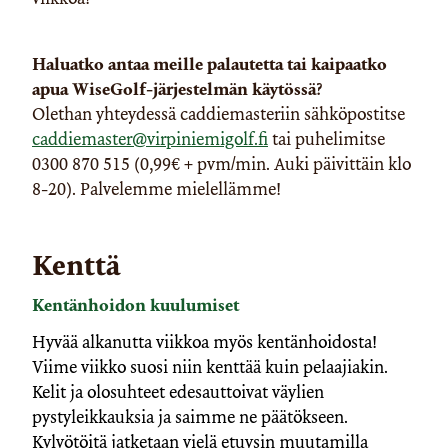
Haluatko antaa meille palautetta tai kaipaatko
apua WiseGolf-järjestelmän käytössä?
Olethan yhteydessä caddiemasteriin sähköpostitse
caddiemaster@virpiniemigolf.fi
tai puhelimitse
0300 870 515 (0,99€ + pvm/min. Auki päivittäin klo
8-20). Palvelemme mielellämme!
Kenttä
Kentänhoidon kuulumiset
Hyvää alkanutta viikkoa myös kentänhoidosta!
Viime viikko suosi niin kenttää kuin pelaajiakin.
Kelit ja olosuhteet edesauttoivat väylien
pystyleikkauksia ja saimme ne päätökseen.
Kylvötöitä jatketaan vielä etuysin muutamilla