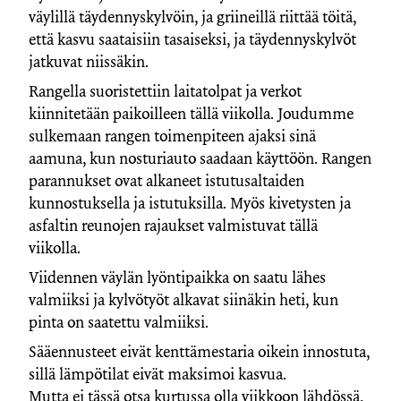
väylillä täydennyskylvöin, ja griineillä riittää töitä,
että kasvu saataisiin tasaiseksi, ja täydennyskylvöt
jatkuvat niissäkin.
Rangella suoristettiin laitatolpat ja verkot
kiinnitetään paikoilleen tällä viikolla. Joudumme
sulkemaan rangen toimenpiteen ajaksi sinä
aamuna, kun nosturiauto saadaan käyttöön.
Rangen
parannukset ovat alkaneet istutusaltaiden
kunnostuksella ja istutuksilla. Myös kivetysten ja
asfaltin reunojen rajaukset valmistuvat tällä
viikolla.
Viidennen väylän lyöntipaikka on saatu lähes
valmiiksi ja kylvötyöt alkavat siinäkin heti, kun
pinta on saatettu valmiiksi.
Sääennusteet eivät kenttämestaria oikein innostuta,
sillä lämpötilat eivät maksimoi kasvua.
Mutta ei tässä otsa kurtussa olla viikkoon lähdössä,