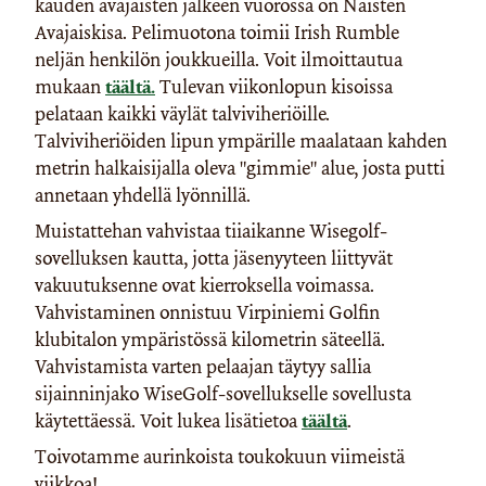
kauden avajaisten jälkeen vuorossa on Naisten
Avajaiskisa. Pelimuotona toimii Irish Rumble
neljän henkilön joukkueilla. Voit ilmoittautua
mukaan
täältä.
Tulevan viikonlopun
kisoissa
pelataan kaikki väylät talviviheriöille.
Talviviheriöiden lipun ympärille maalataan kahden
metrin halkaisijalla oleva "gimmie" alue, josta putti
annetaan yhdellä lyönnillä.
Muistattehan vahvistaa tiiaikanne Wisegolf-
sovelluksen kautta, jotta jäsenyyteen liittyvät
vakuutuksenne ovat kierroksella voimassa.
Vahvistaminen onnistuu Virpiniemi Golfin
klubitalon ympäristössä kilometrin säteellä.
Vahvistamista varten pelaajan täytyy sallia
sijainninjako WiseGolf-sovellukselle sovellusta
käytettäessä. Voit lukea lisätietoa
täältä
.
Toivotamme aurinkoista toukokuun viimeistä
viikkoa!