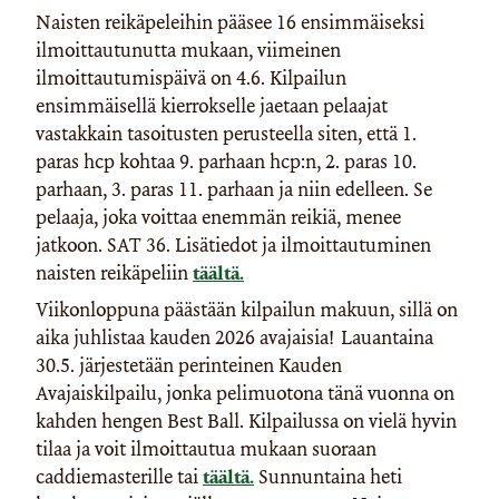
Naisten reikäpeleihin pääsee 16 ensimmäiseksi
ilmoittautunutta mukaan, viimeinen
ilmoittautumispäivä on 4.6. Kilpailun
ensimmäisellä kierrokselle jaetaan pelaajat
vastakkain tasoitusten perusteella siten, että 1.
paras hcp kohtaa 9. parhaan hcp:n, 2. paras 10.
parhaan, 3. paras 11. parhaan ja niin edelleen. Se
pelaaja, joka voittaa enemmän reikiä, menee
jatkoon. SAT 36. Lisätiedot ja ilmoittautuminen
naisten reikäpeliin
täältä.
Viikonloppuna päästään kilpailun makuun, sillä on
aika juhlistaa kauden 2026 avajaisia! Lauantaina
30.5. järjestetään perinteinen Kauden
Avajaiskilpailu, jonka pelimuotona tänä vuonna on
kahden hengen Best Ball. Kilpailussa on vielä hyvin
tilaa ja voit ilmoittautua mukaan suoraan
caddiemasterille tai
täältä.
Sunnuntaina heti